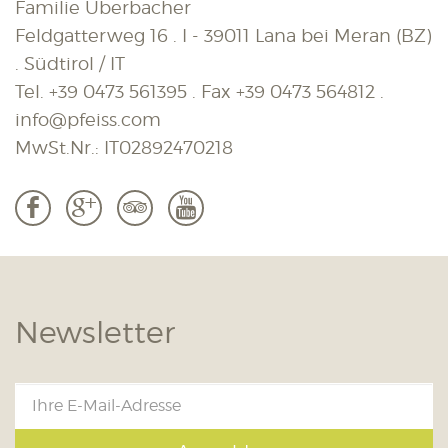
Familie Überbacher
Feldgatterweg 16 . I - 39011 Lana bei Meran (BZ)
. Südtirol / IT
Tel.
+39 0473 561395
. Fax
+39 0473 564812
.
info@pfeiss.com
MwSt.Nr.: IT02892470218
b
c
3
r
Newsletter