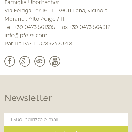
Famiglia Überbacher
Via Feldgatter 16 . I - 39011 Lana, vicino a
Merano . Alto Adige / IT
Tel.
+39 0473 561395
. Fax
+39 0473 564812
.
info@pfeiss.com
Partita IVA: IT02892470218
b
c
3
r
Newsletter