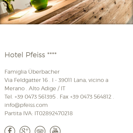
Hotel Pfeiss ****
Famiglia Überbacher
Via Feldgatter 16 . I - 39011 Lana, vicino a
Merano . Alto Adige / IT
Tel.
+39 0473 561395
. Fax
+39 0473 564812
.
info@pfeiss.com
Partita IVA: IT02892470218
b
c
3
r