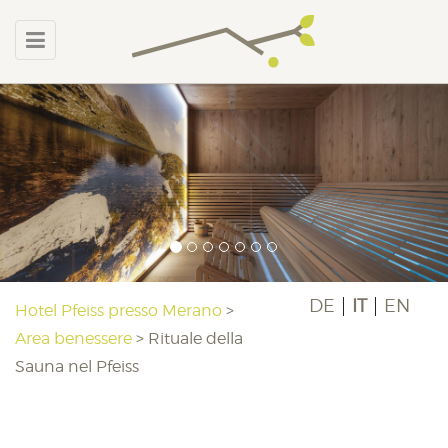
DE
IT
EN
Hotel Pfeiss presso Merano
>
Area benessere
>
Rituale della
Sauna nel Pfeiss