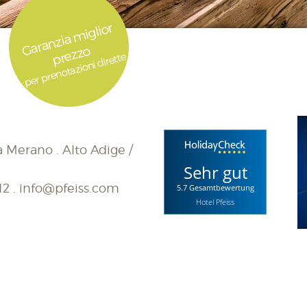
ar
a
n
zi
a
mi
gli
or
pr
e
z
z
G
o
per prenotazioni dirette
 a Merano . Alto Adige /
Sehr gut
12
.
info@pfeiss.com
5.7 Gesamtbewertung
Hotel Pfeiss