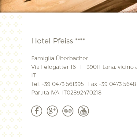
Hotel Pfeiss ****
Famiglia Überbacher
Via Feldgatter 16 . I - 39011 Lana, vicino
IT
Tel.
+39 0473 561395
. Fax
+39 0473 5648
Partita IVA: IT02892470218
b
c
3
r