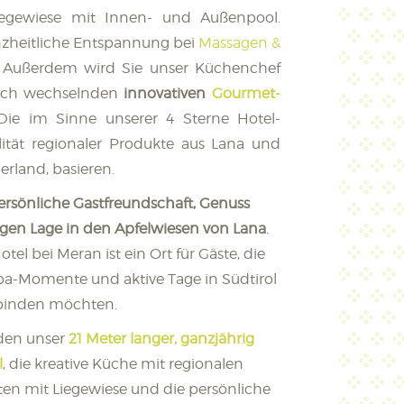
iegewiese mit Innen- und Außenpool.
anzheitliche Entspannung bei
Massagen &
Außerdem wird Sie unser Küchenchef
lich wechselnden
innovativen
Gourmet-
Die im Sinne unserer 4 Sterne Hotel-
lität regionaler Produkte aus Lana und
land, basieren.
ersönliche Gastfreundschaft, Genuss
igen Lage in den Apfelwiesen von Lana
.
tel bei Meran ist ein Ort für Gäste, die
pa-Momente und aktive Tage in Südtirol
rbinden möchten.
den unser
21 Meter langer, ganzjährig
l
, die kreative Küche mit regionalen
ten mit Liegewiese und die persönliche