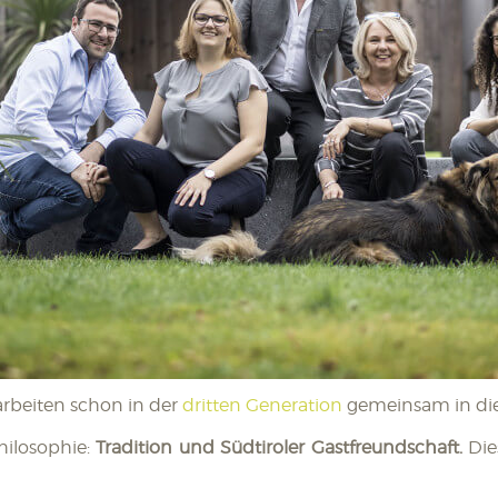
arbeiten schon in der
dritten Generation
gemeinsam in die
hilosophie:
Tradition und Südtiroler Gastfreundschaft.
Die