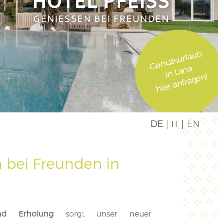
Genussurlaub
in Lana
hier anfragen!
DE
IT
EN
n bei Freunden in
nd Erholung
sorgt unser neuer