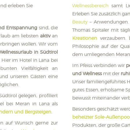
nd erleben Sie
Wellnessbereich
samt L
Erleben Sie zusätzlich g
Beauty
– Anwendungen. 
nd Entspannung
sind, die
Thomas Spitaler mit täg
rlaub am liebsten
aktiv
an
Kreationen
verzaubern. 
erbringen wollen. Wir vom
Philosophie auf der Qua
Wellnessurlaub in Südtirol
dem umliegenden Meraner
Hier im Hotel in Lana bei
Im Pfeiss verbinden wir
p
unten Vielfältigkeit an
und Wellness
mit der
ruh
und unseren Gästen eine
Unser familiengeführtes Ho
glichen.
gutes Essen, erholsame S
dtirol gelegen, profiliert
bewusst miteinander ve
el bei Meran in Lana als
Besonders geschätzt wer
dern und Bergsteigen
.
beheizter Sole-Außenpoo
en auf Wunsch gerne zur
Produkten, der große Gar