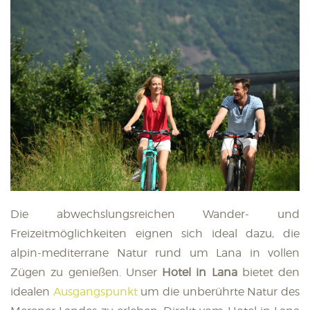
Die abwechslungsreichen Wander- und
Freizeitmöglichkeiten eignen sich ideal dazu, die
alpin-mediterrane Natur rund um Lana in vollen
Zügen zu genießen. Unser
Hotel in Lana
bietet den
idealen
Ausgangspunkt
um die unberührte Natur des