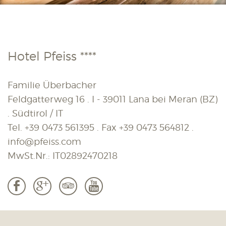
Hotel Pfeiss ****
Familie Überbacher
Feldgatterweg 16 . I - 39011 Lana bei Meran (BZ)
. Südtirol / IT
Tel.
+39 0473 561395
. Fax
+39 0473 564812
.
info@pfeiss.com
MwSt.Nr.: IT02892470218
b
c
3
r