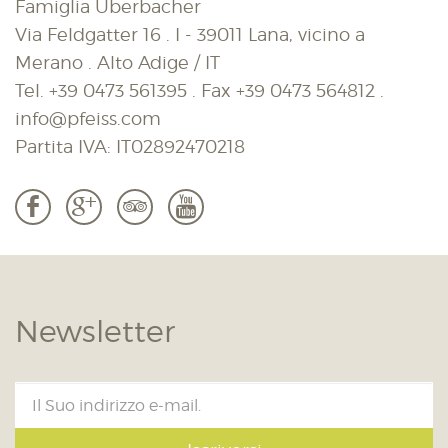
Famiglia Überbacher
Via Feldgatter 16 . I - 39011 Lana, vicino a
Merano . Alto Adige / IT
Tel.
+39 0473 561395
. Fax
+39 0473 564812
.
info@pfeiss.com
Partita IVA: IT02892470218
b
c
3
r
Newsletter