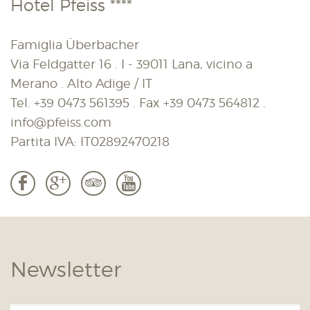
Hotel Pfeiss ****
Famiglia Überbacher
Via Feldgatter 16 . I - 39011 Lana, vicino a
Merano . Alto Adige / IT
Tel.
+39 0473 561395
. Fax
+39 0473 564812
.
info@pfeiss.com
Partita IVA: IT02892470218
b
c
3
r
Newsletter