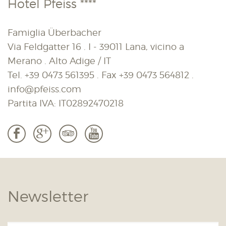
Hotel Pfeiss ****
Famiglia Überbacher
Via Feldgatter 16 . I - 39011 Lana, vicino a
Merano . Alto Adige / IT
Tel.
+39 0473 561395
. Fax
+39 0473 564812
.
info@pfeiss.com
Partita IVA: IT02892470218
b
c
3
r
Newsletter