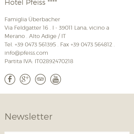
Hotel Pfeiss ****
Famiglia Überbacher
Via Feldgatter 16 . I - 39011 Lana, vicino a
Merano . Alto Adige / IT
Tel.
+39 0473 561395
. Fax
+39 0473 564812
.
info@pfeiss.com
Partita IVA: IT02892470218
b
c
3
r
Newsletter