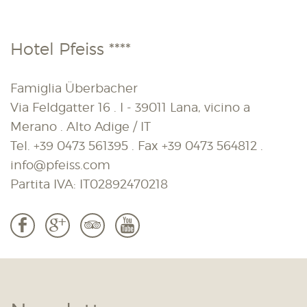
Hotel Pfeiss ****
Famiglia Überbacher
Via Feldgatter 16 . I - 39011 Lana, vicino a
Merano . Alto Adige / IT
Tel.
+39 0473 561395
. Fax
+39 0473 564812
.
info@pfeiss.com
Partita IVA: IT02892470218
b
c
3
r