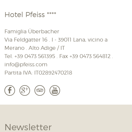
Hotel Pfeiss ****
Famiglia Überbacher
Via Feldgatter 16 . I - 39011 Lana, vicino a
Merano . Alto Adige / IT
Tel.
+39 0473 561395
. Fax
+39 0473 564812
.
info@pfeiss.com
Partita IVA: IT02892470218
b
c
3
r
Newsletter