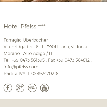
Hotel Pfeiss ****
Famiglia Überbacher
Via Feldgatter 16 . I - 39011 Lana, vicino a
Merano . Alto Adige / IT
Tel.
+39 0473 561395
. Fax
+39 0473 564812
.
info@pfeiss.com
Partita IVA: IT02892470218
b
c
3
r