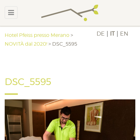
DE
IT
EN
Hotel Pfeiss presso Merano
>
NOVITÀ dal 2020!
>
DSC_5595
DSC_5595