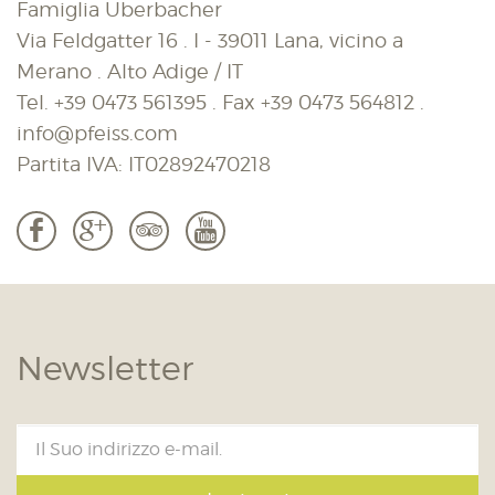
Famiglia Überbacher
Via Feldgatter 16 . I - 39011 Lana, vicino a
Merano . Alto Adige / IT
Tel.
+39 0473 561395
. Fax
+39 0473 564812
.
info@pfeiss.com
Partita IVA: IT02892470218
b
c
3
r
Newsletter