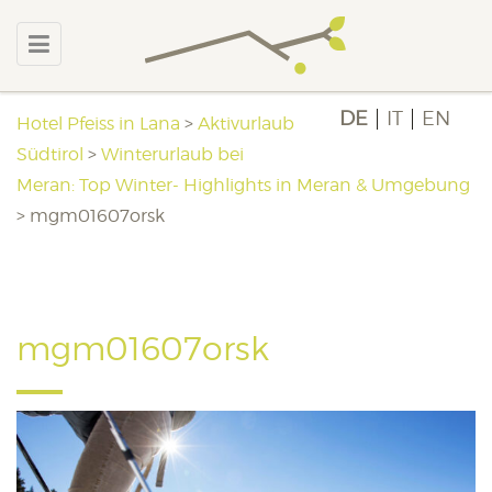
DE
IT
EN
Hotel Pfeiss in Lana
>
Aktivurlaub
Südtirol
>
Winterurlaub bei
Meran: Top Winter- Highlights in Meran & Umgebung
>
mgm01607orsk
mgm01607orsk