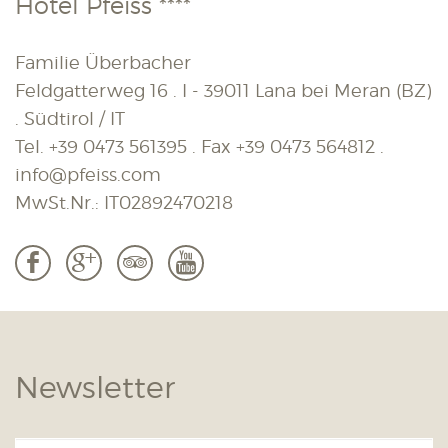
Hotel Pfeiss ****
Familie Überbacher
Feldgatterweg 16 . I - 39011 Lana bei Meran (BZ)
. Südtirol / IT
Tel.
+39 0473 561395
. Fax
+39 0473 564812
.
info@pfeiss.com
MwSt.Nr.: IT02892470218
b
c
3
r
Newsletter