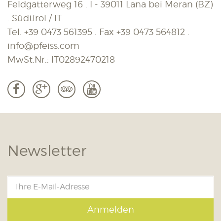
Feldgatterweg 16 . I - 39011 Lana bei Meran (BZ)
. Südtirol / IT
Tel.
+39 0473 561395
. Fax
+39 0473 564812
.
info@pfeiss.com
MwSt.Nr.: IT02892470218
b
c
3
r
Newsletter
Anmelden