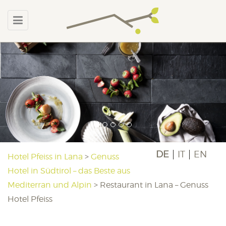
DE
IT
EN
Hotel Pfeiss in Lana
>
Genuss
Hotel in Südtirol – das Beste aus
Mediterran und Alpin
>
Restaurant in Lana – Genuss
Hotel Pfeiss