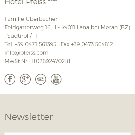
Hotel Pfeiss ****
Familie Überbacher
Feldgatterweg 16 . I - 39011 Lana bei Meran (BZ)
. Südtirol / IT
Tel.
+39 0473 561395
. Fax
+39 0473 564812
.
info@pfeiss.com
MwSt.Nr.: IT02892470218
b
c
3
r
Newsletter