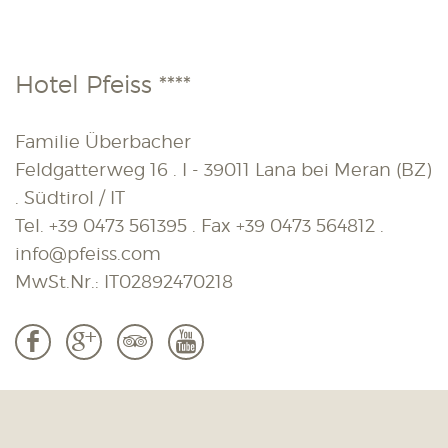
Hotel Pfeiss ****
Familie Überbacher
Feldgatterweg 16 . I - 39011 Lana bei Meran (BZ)
. Südtirol / IT
Tel.
+39 0473 561395
. Fax
+39 0473 564812
.
info@pfeiss.com
MwSt.Nr.: IT02892470218
b
c
3
r