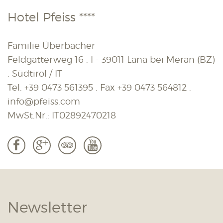
Hotel Pfeiss ****
Familie Überbacher
Feldgatterweg 16 . I - 39011 Lana bei Meran (BZ)
. Südtirol / IT
Tel.
+39 0473 561395
. Fax
+39 0473 564812
.
info@pfeiss.com
MwSt.Nr.: IT02892470218
b
c
3
r
Newsletter