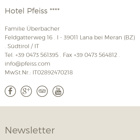
Hotel Pfeiss ****
Familie Überbacher
Feldgatterweg 16 . I - 39011 Lana bei Meran (BZ)
. Südtirol / IT
Tel.
+39 0473 561395
. Fax
+39 0473 564812
.
info@pfeiss.com
MwSt.Nr.: IT02892470218
b
c
3
r
Newsletter