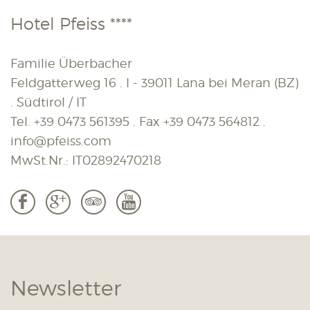
Hotel Pfeiss ****
Familie Überbacher
Feldgatterweg 16 . I - 39011 Lana bei Meran (BZ)
. Südtirol / IT
Tel.
+39 0473 561395
. Fax
+39 0473 564812
.
info@pfeiss.com
MwSt.Nr.: IT02892470218
b
c
3
r
Newsletter