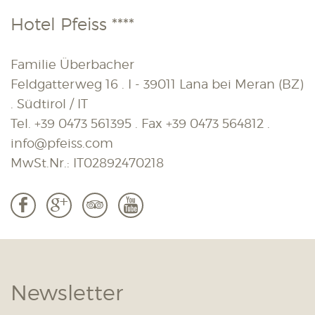
Hotel Pfeiss ****
Familie Überbacher
Feldgatterweg 16 . I - 39011 Lana bei Meran (BZ)
. Südtirol / IT
Tel.
+39 0473 561395
. Fax
+39 0473 564812
.
info@pfeiss.com
MwSt.Nr.: IT02892470218
b
c
3
r
Newsletter