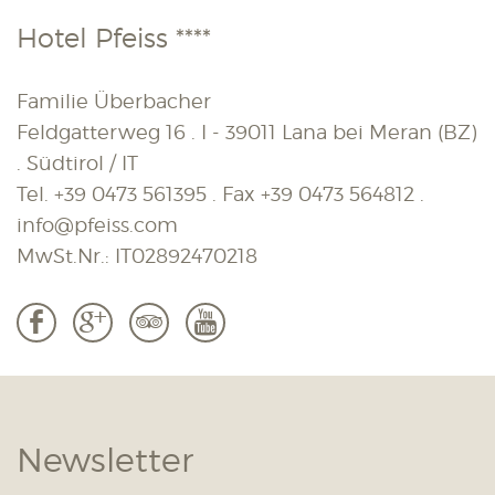
Hotel Pfeiss ****
Familie Überbacher
Feldgatterweg 16 . I - 39011 Lana bei Meran (BZ)
. Südtirol / IT
Tel.
+39 0473 561395
. Fax
+39 0473 564812
.
info@pfeiss.com
MwSt.Nr.: IT02892470218
b
c
3
r
Newsletter