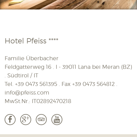
Hotel Pfeiss ****
Familie Überbacher
Feldgatterweg 16 . I - 39011 Lana bei Meran (BZ)
. Südtirol / IT
Tel.
+39 0473 561395
. Fax
+39 0473 564812
.
info@pfeiss.com
MwSt.Nr.: IT02892470218
b
c
3
r