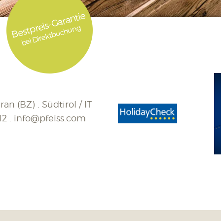
Bestpreis-Garantie
bei Direktbuchung
an (BZ) . Südtirol / IT
12
.
info@pfeiss.com