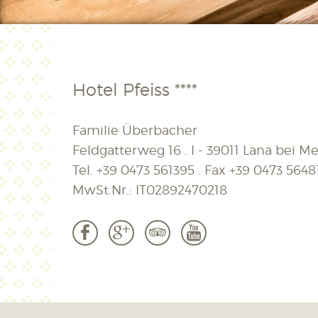
Hotel Pfeiss ****
Familie Überbacher
Feldgatterweg 16 . I - 39011 Lana bei Mer
Tel.
+39 0473 561395
. Fax
+39 0473 5648
MwSt.Nr.: IT02892470218
b
c
3
r