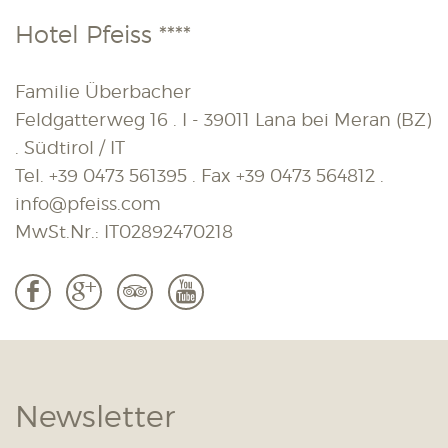
Hotel Pfeiss ****
Familie Überbacher
Feldgatterweg 16 . I - 39011 Lana bei Meran (BZ)
. Südtirol / IT
Tel.
+39 0473 561395
. Fax
+39 0473 564812
.
info@pfeiss.com
MwSt.Nr.: IT02892470218
b
c
3
r
Newsletter