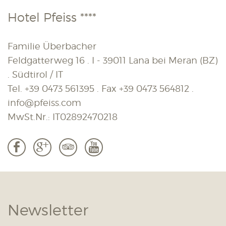
Hotel Pfeiss ****
Familie Überbacher
Feldgatterweg 16 . I - 39011 Lana bei Meran (BZ)
. Südtirol / IT
Tel.
+39 0473 561395
. Fax
+39 0473 564812
.
info@pfeiss.com
MwSt.Nr.: IT02892470218
b
c
3
r
Newsletter