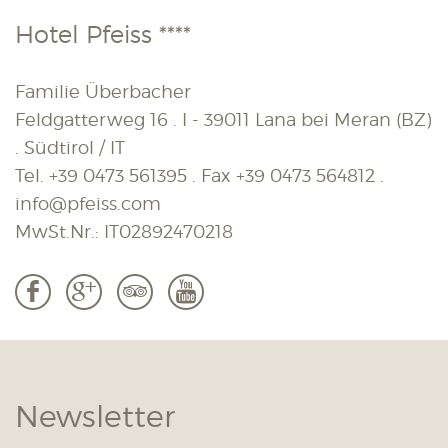
Hotel Pfeiss ****
Familie Überbacher
Feldgatterweg 16 . I - 39011 Lana bei Meran (BZ)
. Südtirol / IT
Tel.
+39 0473 561395
. Fax
+39 0473 564812
.
info@pfeiss.com
MwSt.Nr.: IT02892470218
b
c
3
r
Newsletter