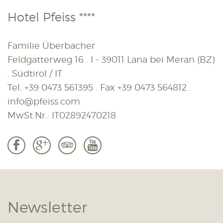
Hotel Pfeiss ****
Familie Überbacher
Feldgatterweg 16 . I - 39011 Lana bei Meran (BZ)
. Südtirol / IT
Tel.
+39 0473 561395
. Fax
+39 0473 564812
.
info@pfeiss.com
MwSt.Nr.: IT02892470218
b
c
3
r
Newsletter