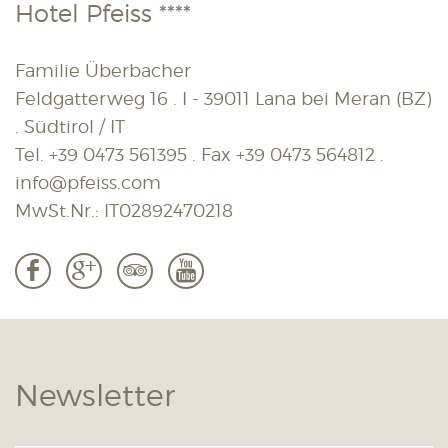
Hotel Pfeiss ****
Familie Überbacher
Feldgatterweg 16 . I - 39011 Lana bei Meran (BZ)
. Südtirol / IT
Tel.
+39 0473 561395
. Fax
+39 0473 564812
.
info@pfeiss.com
MwSt.Nr.: IT02892470218
b
c
3
r
Newsletter