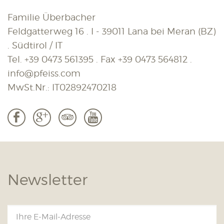
Familie Überbacher
Feldgatterweg 16 . I - 39011 Lana bei Meran (BZ)
. Südtirol / IT
Tel.
+39 0473 561395
. Fax
+39 0473 564812
.
info@pfeiss.com
MwSt.Nr.: IT02892470218
b
c
3
r
Newsletter