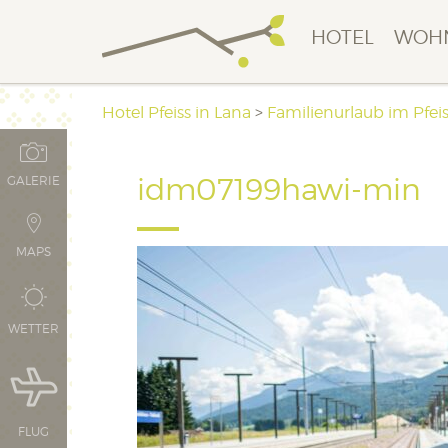
HOTEL
WOH
Hotel Pfeiss in Lana
>
Familienurlaub im Pfei
idm07199hawi-min
GALERIE
MAPS
WETTER
FLUG