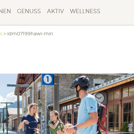
NEN
GENUSS
AKTIV
WELLNESS
ss
>
idm07199hawi-min