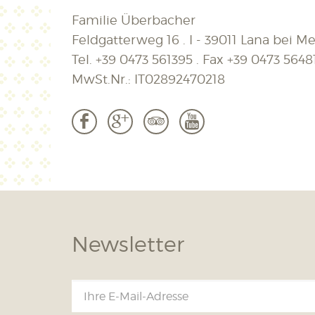
Familie Überbacher
Feldgatterweg 16 . I - 39011 Lana bei Mer
Tel.
+39 0473 561395
. Fax
+39 0473 5648
MwSt.Nr.: IT02892470218
b
c
3
r
Newsletter