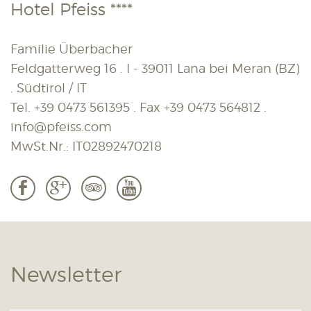
Hotel Pfeiss ****
Familie Überbacher
Feldgatterweg 16 . I - 39011 Lana bei Meran (BZ)
. Südtirol / IT
Tel.
+39 0473 561395
. Fax
+39 0473 564812
.
info@pfeiss.com
MwSt.Nr.: IT02892470218
b
c
3
r
Newsletter