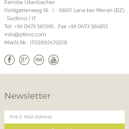
Familie Überbacher
Feldgatterweg 16 . I - 39011 Lana bei Meran (BZ)
. Südtirol / IT
Tel.
+39 0473 561395
. Fax
+39 0473 564812
.
info@pfeiss.com
MwSt.Nr.: IT02892470218
b
c
3
r
Newsletter