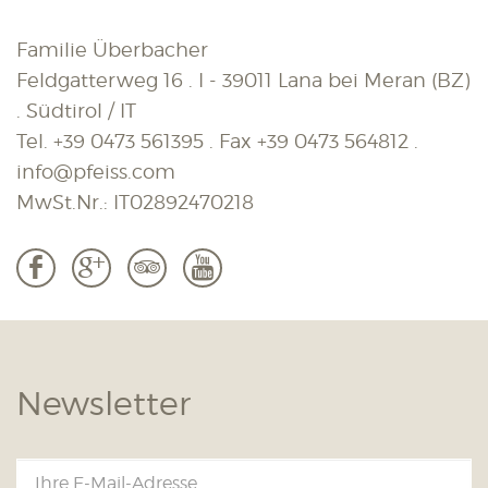
Familie Überbacher
Feldgatterweg 16 . I - 39011 Lana bei Meran (BZ)
. Südtirol / IT
Tel.
+39 0473 561395
. Fax
+39 0473 564812
.
info@pfeiss.com
MwSt.Nr.: IT02892470218
b
c
3
r
Newsletter