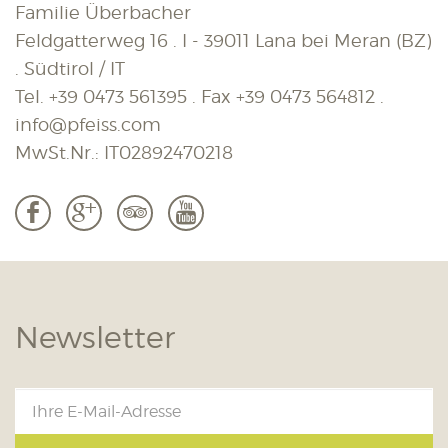
Familie Überbacher
Feldgatterweg 16 . I - 39011 Lana bei Meran (BZ)
. Südtirol / IT
Tel.
+39 0473 561395
. Fax
+39 0473 564812
.
info@pfeiss.com
MwSt.Nr.: IT02892470218
b
c
3
r
Newsletter