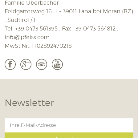
Familie Überbacher
Feldgatterweg 16 . I - 39011 Lana bei Meran (BZ)
. Südtirol / IT
Tel.
+39 0473 561395
. Fax
+39 0473 564812
.
info@pfeiss.com
MwSt.Nr.: IT02892470218
b
c
3
r
Newsletter