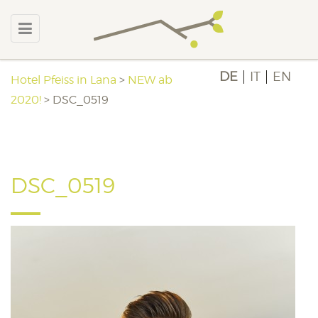
DE
IT
EN
Hotel Pfeiss in Lana
>
NEW ab
2020!
>
DSC_0519
DSC_0519