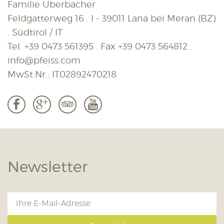
Familie Überbacher
Feldgatterweg 16 . I - 39011 Lana bei Meran (BZ)
. Südtirol / IT
Tel.
+39 0473 561395
. Fax
+39 0473 564812
.
info@pfeiss.com
MwSt.Nr.: IT02892470218
b
c
3
r
Newsletter