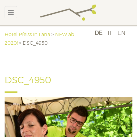
DE
IT
EN
Hotel Pfeiss in Lana
>
NEW ab
2020!
>
DSC_4950
DSC_4950