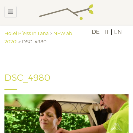
DE
IT
EN
Hotel Pfeiss in Lana
>
NEW ab
2020!
>
DSC_4980
DSC_4980