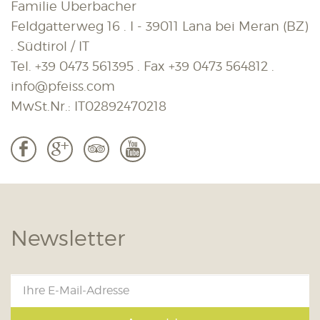
Familie Überbacher
Feldgatterweg 16 . I - 39011 Lana bei Meran (BZ)
. Südtirol / IT
Tel.
+39 0473 561395
. Fax
+39 0473 564812
.
info@pfeiss.com
MwSt.Nr.: IT02892470218
b
c
3
r
Newsletter