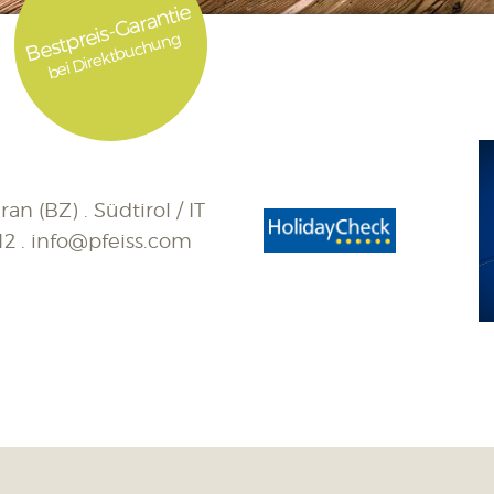
Bestpreis-Garantie
bei Direktbuchung
an (BZ) . Südtirol / IT
12
.
info@pfeiss.com