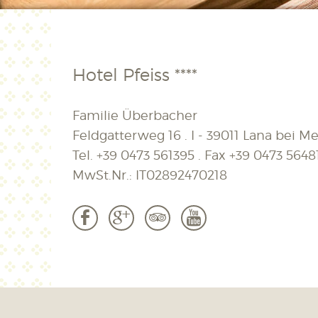
Hotel Pfeiss ****
Familie Überbacher
Feldgatterweg 16 . I - 39011 Lana bei Mer
Tel.
+39 0473 561395
. Fax
+39 0473 5648
MwSt.Nr.: IT02892470218
b
c
3
r