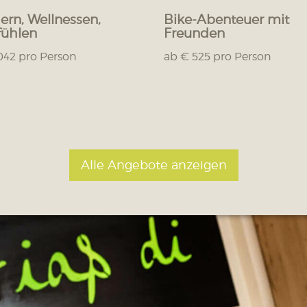
rn, Wellnessen,
Bike-Abenteuer mit
ühlen
Freunden
042 pro Person
ab € 525 pro Person
Alle Angebote anzeigen