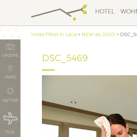
HOTEL
WOH
Hotel Pfeiss in Lana
>
NEW ab 2020!
>
DSC_5
DSC_5469
GALERIE
MAPS
WETTER
FLUG