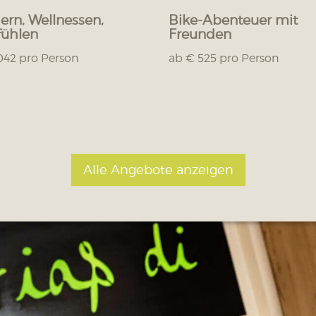
rn, Wellnessen,
Bike-Abenteuer mit
ühlen
Freunden
042 pro Person
ab € 525 pro Person
Alle Angebote anzeigen