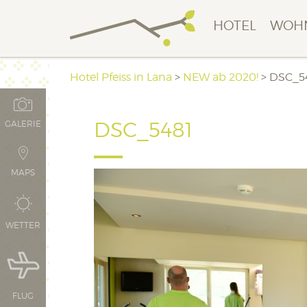
HOTEL
WOH
Hotel Pfeiss in Lana
>
NEW ab 2020!
>
DSC_5
DSC_5481
GALERIE
MAPS
WETTER
FLUG