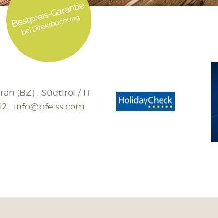
Bestpreis-Garantie
bei Direktbuchung
an (BZ) . Südtirol / IT
12
.
info@pfeiss.com