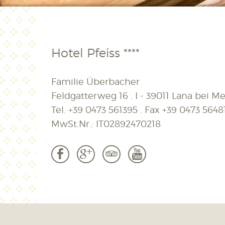
Hotel Pfeiss ****
Familie Überbacher
Feldgatterweg 16 . I - 39011 Lana bei Mer
Tel.
+39 0473 561395
. Fax
+39 0473 5648
MwSt.Nr.: IT02892470218
b
c
3
r