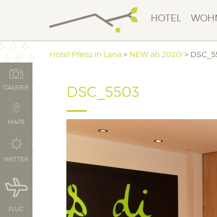
HOTEL
WOH
Hotel Pfeiss in Lana
>
NEW ab 2020!
>
DSC_5
DSC_5503
GALERIE
MAPS
WETTER
FLUG