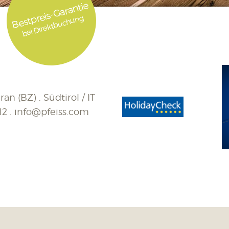
Bestpreis-Garantie
bei Direktbuchung
an (BZ) . Südtirol / IT
12
.
info@pfeiss.com