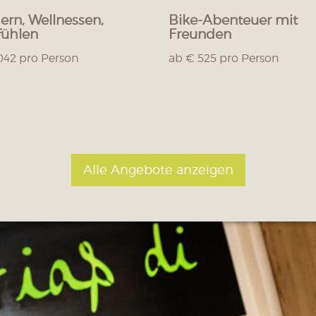
rn, Wellnessen,
Bike-Abenteuer mit
ühlen
Freunden
042 pro Person
ab € 525 pro Person
Alle Angebote anzeigen