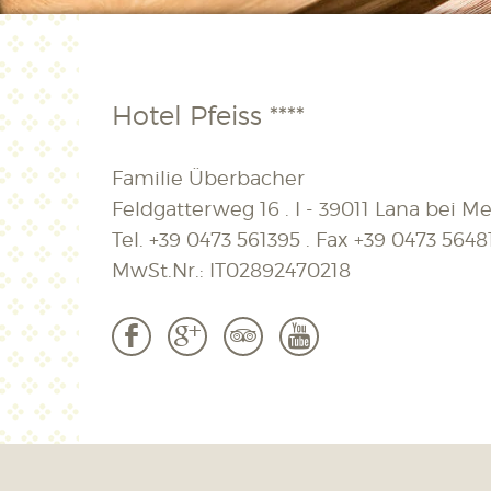
Hotel Pfeiss ****
Familie Überbacher
Feldgatterweg 16 . I - 39011 Lana bei Mer
Tel.
+39 0473 561395
. Fax
+39 0473 5648
MwSt.Nr.: IT02892470218
b
c
3
r