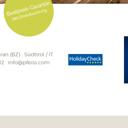
Bestpreis-Garantie
bei Direktbuchung
an (BZ) . Südtirol / IT
12
.
info@pfeiss.com