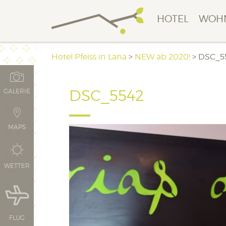
HOTEL
WOH
Hotel Pfeiss in Lana
>
NEW ab 2020!
>
DSC_5
DSC_5542
GALERIE
MAPS
WETTER
FLUG