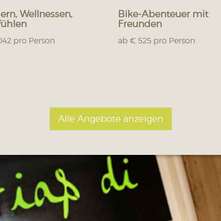
rn, Wellnessen,
Bike-Abenteuer mit
ühlen
Freunden
042 pro Person
ab € 525 pro Person
Alle Angebote anzeigen