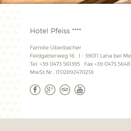
Hotel Pfeiss ****
Familie Überbacher
Feldgatterweg 16 . I - 39011 Lana bei Mer
Tel.
+39 0473 561395
. Fax
+39 0473 5648
MwSt.Nr.: IT02892470218
b
c
3
r