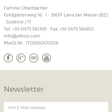
Familie Überbacher
Feldgatterweg 16 . I - 39011 Lana bei Meran (BZ)
. Südtirol / IT
Tel.
+39 0473 561395
. Fax
+39 0473 564812
.
info@pfeiss.com
MwSt.Nr.: IT02892470218
b
c
3
r
Newsletter