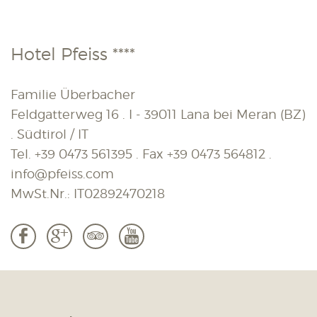
Hotel Pfeiss ****
Familie Überbacher
Feldgatterweg 16 . I - 39011 Lana bei Meran (BZ)
. Südtirol / IT
Tel.
+39 0473 561395
. Fax
+39 0473 564812
.
info@pfeiss.com
MwSt.Nr.: IT02892470218
b
c
3
r