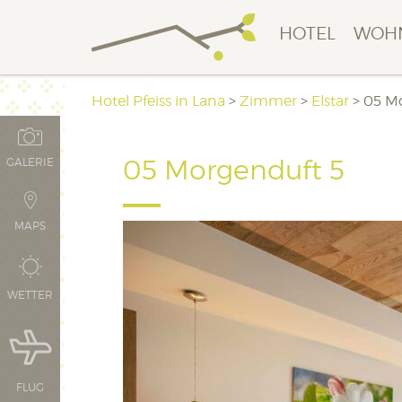
HOTEL
WOH
Hotel Pfeiss in Lana
>
Zimmer
>
Elstar
>
05 M
05 Morgenduft 5
GALERIE
MAPS
WETTER
FLUG