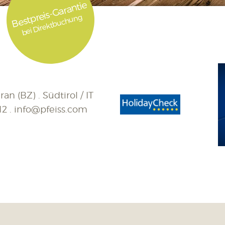
Bestpreis-Garantie
bei Direktbuchung
an (BZ) . Südtirol / IT
12
.
info@pfeiss.com