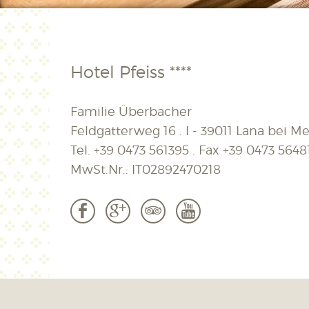
Hotel Pfeiss ****
Familie Überbacher
Feldgatterweg 16 . I - 39011 Lana bei Mer
Tel.
+39 0473 561395
. Fax
+39 0473 5648
MwSt.Nr.: IT02892470218
b
c
3
r