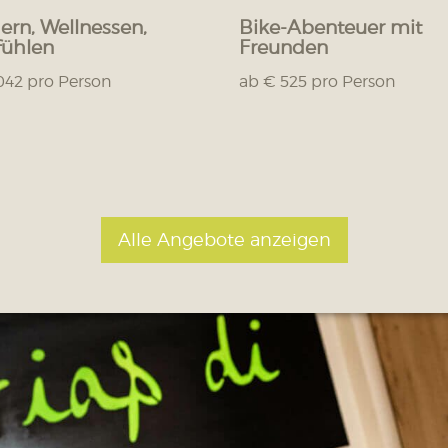
rn, Wellnessen,
Bike-Abenteuer mit
ühlen
Freunden
042 pro Person
ab € 525 pro Person
Alle Angebote anzeigen