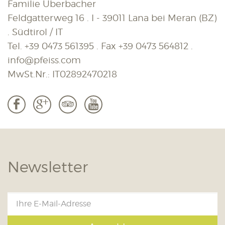
Familie Überbacher
Feldgatterweg 16 . I - 39011 Lana bei Meran (BZ)
. Südtirol / IT
Tel.
+39 0473 561395
. Fax
+39 0473 564812
.
info@pfeiss.com
MwSt.Nr.: IT02892470218
b
c
3
r
Newsletter