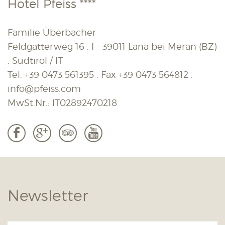
Hotel Pfeiss ****
Familie Überbacher
Feldgatterweg 16 . I - 39011 Lana bei Meran (BZ)
. Südtirol / IT
Tel.
+39 0473 561395
. Fax
+39 0473 564812
.
info@pfeiss.com
MwSt.Nr.: IT02892470218
b
c
3
r
Newsletter